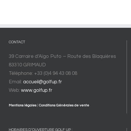
CONTACT
39 Carraire d’Aïgo Puto – Route des Blaquières
83310 GRIMAUD
Téléphone: +33 (0)4 94 43 08 08
Email:
accueil@golfup.fr
Web:
www.golfup.fr
Mentions légales
|
Conditions Générales de vente
HORAIRES D’OUVERTURE GOLF UP :