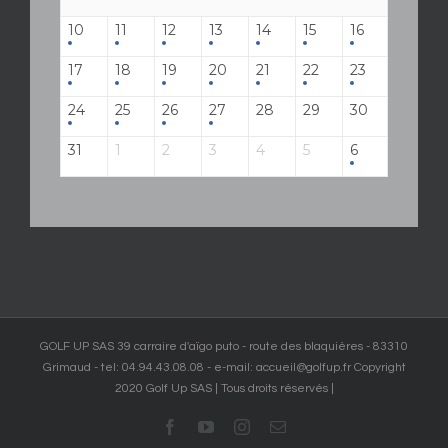
10
11
12
13
14
15
16
17
18
19
20
21
22
23
24
25
26
27
28
29
30
31
1
2
3
4
5
6
GOLF UP SAS 39 carraire d'aïgo puto - route des blaquières - 83310
Grimaud - tel: 04.94.43.08.08 - e-mail: accueil@golfup.fr Copyright
2020 Golf Up SAS | Tous droits réservés |
Facebook
YouTube
Instagram
Email