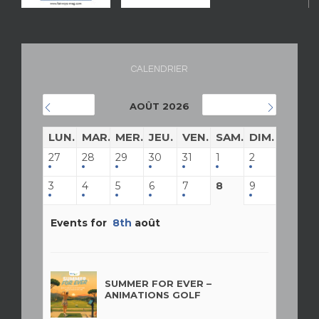
CALENDRIER
AOÛT 2026
JUILLET
SEPTEMBRE
LUN.
MAR.
MER.
JEU.
VEN.
SAM.
DIM.
27
28
29
30
31
1
2
3
4
5
6
7
8
9
Events for
8th
août
SUMMER FOR EVER –
ANIMATIONS GOLF