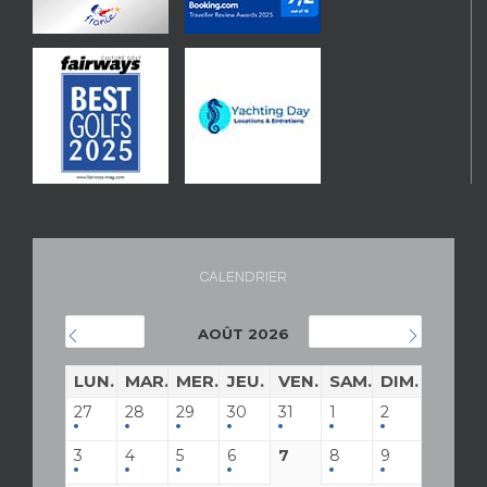
CALENDRIER
AOÛT 2026
JUILLET
SEPTEMBRE
LUN.
MAR.
MER.
JEU.
VEN.
SAM.
DIM.
27
28
29
30
31
1
2
3
4
5
6
7
8
9