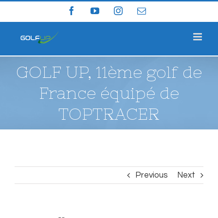
Skip
Facebook
YouTube
Instagram
Email
to
content
GOLF UP, 11ème golf de
France équipé de
TOPTRACER
Previous
Next