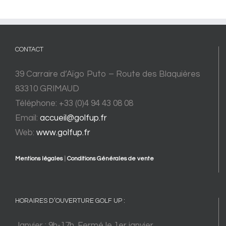
CONTACT
39 Carraire d’Aïgo Puto – Route des Blaquières
83310 GRIMAUD
Téléphone: +33 (0)4 94 43 08 08
Email:
accueil@golfup.fr
Web:
www.golfup.fr
Mentions légales
|
Conditions Générales de vente
HORAIRES D’OUVERTURE GOLF UP :
Janvier : 9h-17h. Fermé le 1er janvier.