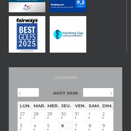
CALENDRIER
AOÛT 2026
JUILLET
SEPTEMBRE
LUN.
MAR.
MER.
JEU.
VEN.
SAM.
DIM.
27
28
29
30
31
1
2
3
4
5
6
7
8
9