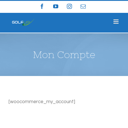
Skip
Facebook
YouTube
Instagram
Email
to
content
Mon Compte
[woocommerce_my_account]