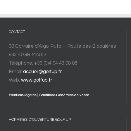
CONTACT
39 Carraire d’Aïgo Puto – Route des Blaquières
83310 GRIMAUD
Téléphone: +33 (0)4 94 43 08 08
Email:
accueil@golfup.fr
Web:
www.golfup.fr
Mentions légales
|
Conditions Générales de vente
HORAIRES D’OUVERTURE GOLF UP :