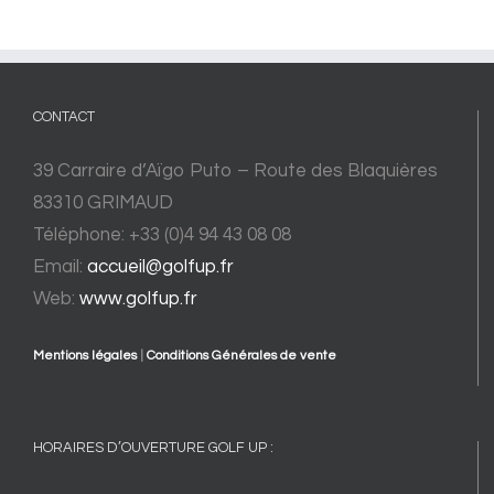
CONTACT
39 Carraire d’Aïgo Puto – Route des Blaquières
83310 GRIMAUD
Téléphone: +33 (0)4 94 43 08 08
Email:
accueil@golfup.fr
Web:
www.golfup.fr
Mentions légales
|
Conditions Générales de vente
HORAIRES D’OUVERTURE GOLF UP :