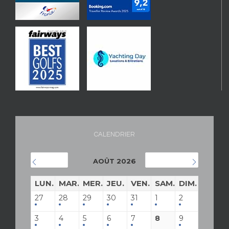
CALENDRIER
AOÛT 2026
JUILLET
SEPTEMBRE
LUN.
MAR.
MER.
JEU.
VEN.
SAM.
DIM.
27
28
29
30
31
1
2
3
4
5
6
7
8
9