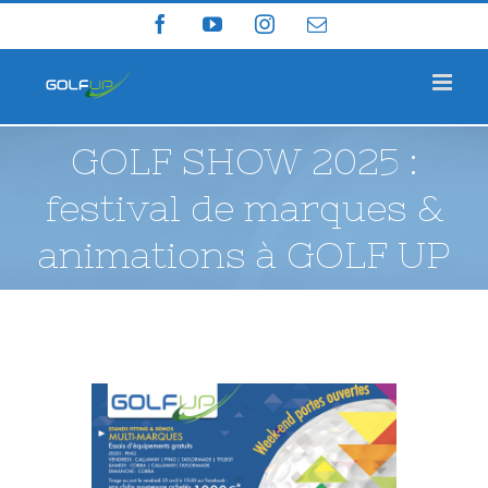
Skip
Facebook
YouTube
Instagram
Email
to
content
GOLF SHOW 2025 :
festival de marques &
animations à GOLF UP