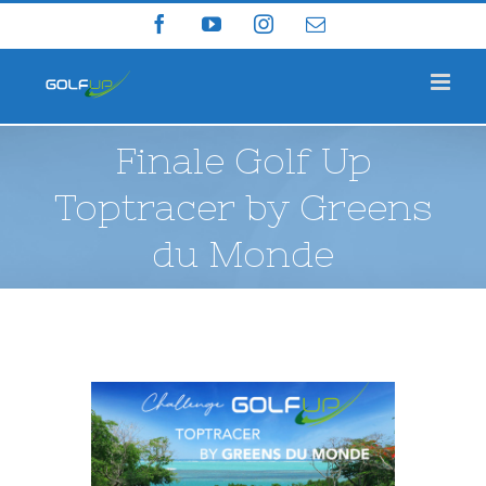
Skip
Facebook
YouTube
Instagram
Email
to
content
Finale Golf Up
Toptracer by Greens
du Monde