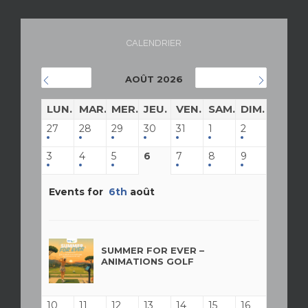
CALENDRIER
AOÛT 2026
JUILLET
SEPTEMBRE
LUN.
MAR.
MER.
JEU.
VEN.
SAM.
DIM.
27
28
29
30
31
1
2
3
4
5
6
7
8
9
Events for
6th
août
SUMMER FOR EVER –
ANIMATIONS GOLF
10
11
12
13
14
15
16