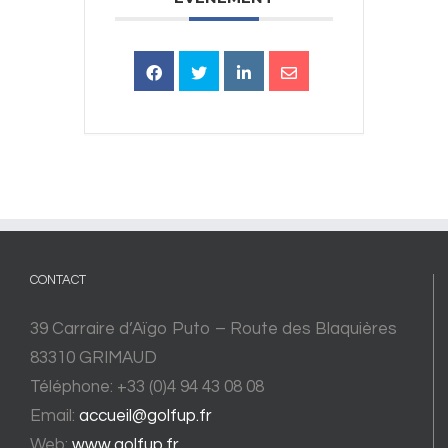
CONTACT
39 Carraire d’Aïgo Puto – Route des Blaquières
83310 GRIMAUD
Téléphone: +33 (0)4 94 43 08 08
Email:
accueil@golfup.fr
Web:
www.golfup.fr