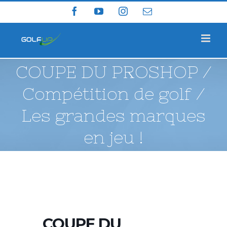
Skip
Facebook
YouTube
Instagram
Email
to
content
COUPE DU PROSHOP /
Compétition de golf /
Les grandes marques
en jeu !
COUPE DU