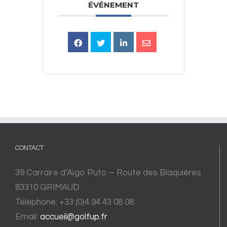
ÉVÉNEMENT
CONTACT
39 Carraire d’Aïgo Puto – Route des Blaquières
83310 GRIMAUD
Téléphone: +33 (0)4 94 43 08 08
Email:
accueil@golfup.fr