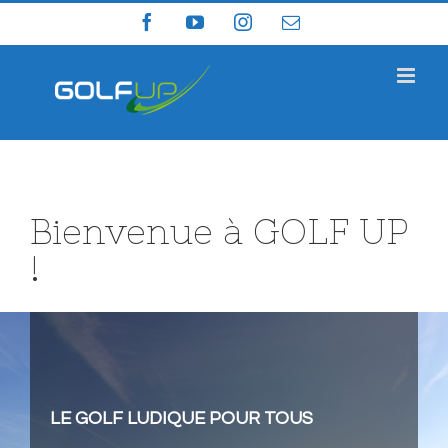
Skip
Facebook
YouTube
Instagram
Email
to
content
Bienvenue à GOLF UP
!
LE GOLF LUDIQUE POUR TOUS