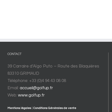
CONTACT
39 Carraire d’Aïgo Puto – Route des Blaquières
83310 GRIMAUD
Téléphone: +33 (0)4 94 43 08 08
Email:
accueil@golfup.fr
Web:
www.golfup.fr
Mentions légales
|
Conditions Générales de vente